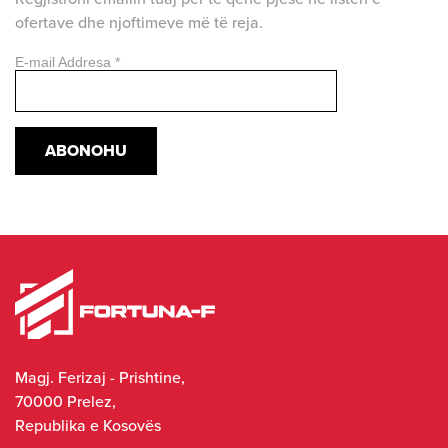
ofertave dhe njoftimeve më të reja.
E-mail Addresa
*
Magj. Ferizaj - Prishtine,
70000 Prelez,
Republika e Kosovës