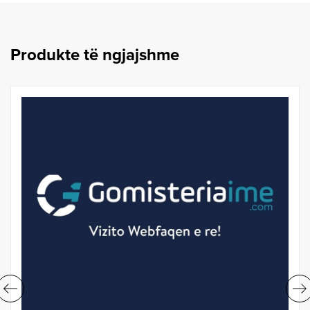
W
.
G
Produkte të ngjajshme
O
M
I
S
T
E
R
I
A
I
M
E
.
C
O
M