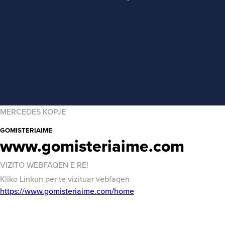
MERCEDES KOPJE
GOMISTERIAIME
www.gomisteriaime.com
VIZITO WEBFAQEN E RE!
Kliko Linkun per te vizituar vebfaqen
:
https://www.gomisteriaime.com/home
W
W