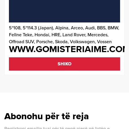
5*108,
5*114.3 (Japan),
Alpina,
Arceo,
Audi,
BBS,
BMW,
Fellne Teke,
Hondai,
HRE,
Land Rover,
Mercedes,
Offroad SUV,
Porsche,
Skoda,
Volkswagen,
Vossen
WWW.GOMISTERIAIME.CO
SHIKO
Abonohu për të reja
Regjistroni emailin tuaj për të qenë pjesë në listën e