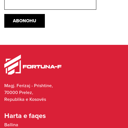
Magj. Ferizaj - Prishtine,
70000 Prelez,
Republika e Kosovës
Harta e faqes
Ballina