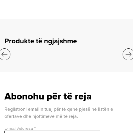
Produkte të ngjajshme
Abonohu për të reja
Regjistroni emailin tuaj për të qenë pjesë në listën e
ofertave dhe njoftimeve më të reja.
E-mail Addresa
*