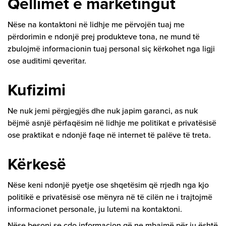
Qëllimet e marketingut
Nëse na kontaktoni në lidhje me përvojën tuaj me
përdorimin e ndonjë prej produkteve tona, ne mund të
zbulojmë informacionin tuaj personal siç kërkohet nga ligji
ose auditimi qeveritar.
Kufizimi
Ne nuk jemi përgjegjës dhe nuk japim garanci, as nuk
bëjmë asnjë përfaqësim në lidhje me politikat e privatësisë
ose praktikat e ndonjë faqe në internet të palëve të treta.
Kërkesë
Nëse keni ndonjë pyetje ose shqetësim që rrjedh nga kjo
politikë e privatësisë ose mënyra në të cilën ne i trajtojmë
informacionet personale, ju lutemi na kontaktoni.
Nëse besoni se çdo informacion që ne mbajmë për ju është