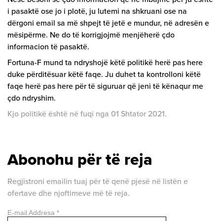
i pasaktë ose jo i plotë, ju lutemi na shkruani ose na
dërgoni email sa më shpejt të jetë e mundur, në adresën e
mësipërme. Ne do të korrigjojmë menjëherë çdo
informacion të pasaktë.
Fortuna-F mund ta ndryshojë këtë politikë herë pas here
duke përditësuar këtë faqe. Ju duhet ta kontrolloni këtë
faqe herë pas here për të siguruar që jeni të kënaqur me
çdo ndryshim.
Kjo politikë është në fuqi nga 01 Shtator 2021.
Abonohu për të reja
Regjistroni emailin tuaj për të qenë pjesë në listën e
ofertave dhe njoftimeve më të reja.
E-mail Addresa
*