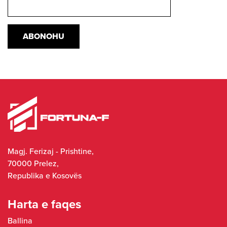
Magj. Ferizaj - Prishtine,
70000 Prelez,
Republika e Kosovës
Harta e faqes
Ballina